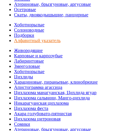
Атериновые, брызгуновые, аргусовые
Осетровые
Скаты, двоякодышыщие, панцирные
Хоботнорылые
Солоноводные
Подборки
Алфавитный указатель
Живородящие
Карповые и карпозубые
Лабиринтовые
Змееголовые
Хоботнорылые
Цихлиды
Харациновые, пираньевые, клинобрюхие
Апистограмма агассица
Цихлазома манагуанская, Цихлида ягуар
Цихлазома сальвини, Манго-цихлида
Никарагуанская цихлазома
Цихлазома феста
Акара голубовато-пятнистая
Цихлазома цитроновая
Сомики
Атериновые, брызгуновые, аргусовые