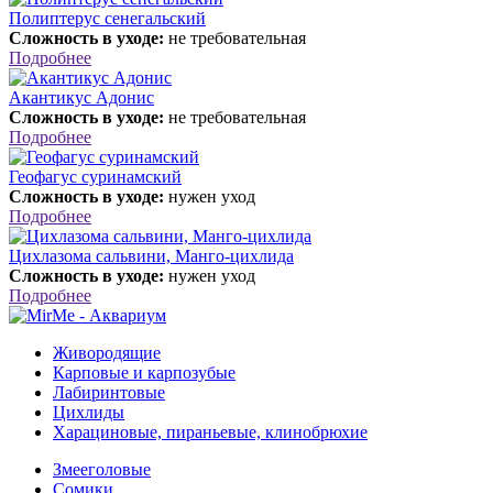
Полиптерус сенегальский
Сложность в уходе:
не требовательная
Подробнее
Акантикус Адонис
Сложность в уходе:
не требовательная
Подробнее
Геофагус суринамский
Сложность в уходе:
нужен уход
Подробнее
Цихлазома сальвини, Манго-цихлида
Сложность в уходе:
нужен уход
Подробнее
Живородящие
Карповые и карпозубые
Лабиринтовые
Цихлиды
Харациновые, пираньевые, клинобрюхие
Змееголовые
Сомики