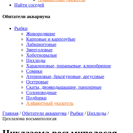
Найти соседей
Обитатели аквариума
Рыбки
Живородящие
Карповые и карпозубые
Лабиринтовые
Змееголовые
Хоботнорылые
Цихлиды
Харациновые, пираньевые, клинобрюхие
Сомики
Атериновые, брызгуновые, аргусовые
Осетровые
Скаты, двоякодышыщие, панцирные
Солоноводные
Подборки
Алфавитный указатель
Главная
/
Обитатели аквариума
/
Рыбки
/
Цихлиды
/
Цихлазома восьмиполосая
Цихлазома восьмиполосая