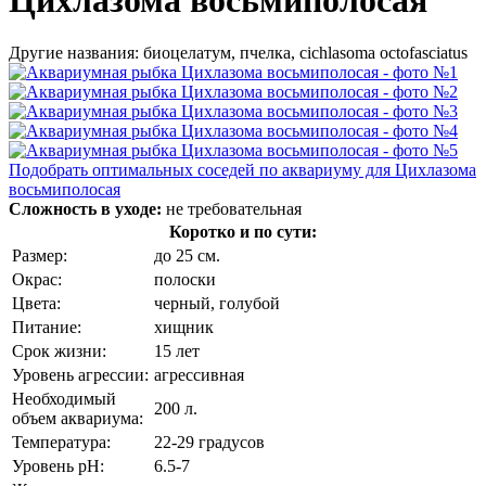
Другие названия: биоцелатум, пчелка, cichlasoma octofasciatus
Подобрать оптимальных соседей по аквариуму для Цихлазома
восьмиполосая
Сложность в уходе:
не требовательная
Коротко и по сути:
Размер:
до 25 см.
Окрас:
полоски
Цвета:
черный, голубой
Питание:
хищник
Срок жизни:
15 лет
Уровень агрессии:
агрессивная
Необходимый
200 л.
объем аквариума:
Температура:
22-29 градусов
Уровень pH:
6.5-7