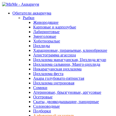
Обитатели аквариума
Рыбки
Живородящие
Карповые и карпозубые
Лабиринтовые
Змееголовые
Хоботнорылые
Цихлиды
Харациновые, пираньевые, клинобрюхие
Апистограмма агассица
Цихлазома манагуанская, Цихлида ягуар
Цихлазома сальвини, Манго-цихлида
Никарагуанская цихлазома
Цихлазома феста
Акара голубовато-пятнистая
Цихлазома цитроновая
Сомики
Атериновые, брызгуновые, аргусовые
Осетровые
Скаты, двоякодышыщие, панцирные
Солоноводные
Подборки
Алфавитный указатель