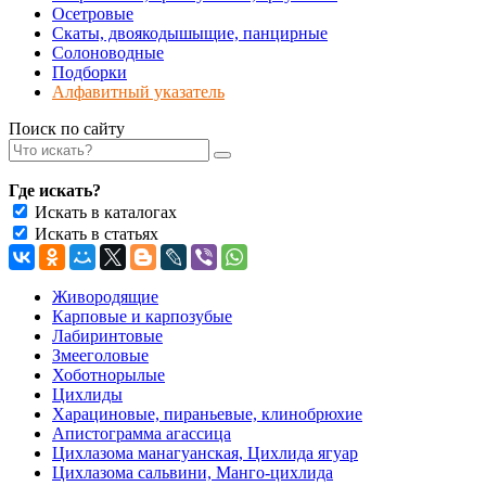
Осетровые
Скаты, двоякодышыщие, панцирные
Солоноводные
Подборки
Алфавитный указатель
Поиск по сайту
Где искать?
Искать в каталогах
Искать в статьях
Живородящие
Карповые и карпозубые
Лабиринтовые
Змееголовые
Хоботнорылые
Цихлиды
Харациновые, пираньевые, клинобрюхие
Апистограмма агассица
Цихлазома манагуанская, Цихлида ягуар
Цихлазома сальвини, Манго-цихлида