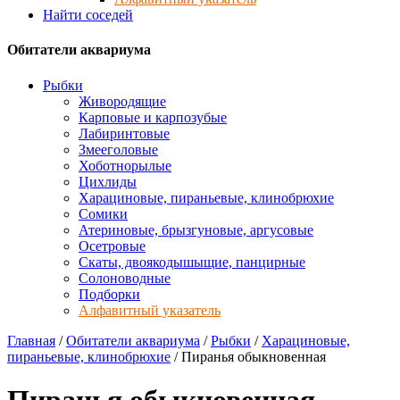
Найти соседей
Обитатели аквариума
Рыбки
Живородящие
Карповые и карпозубые
Лабиринтовые
Змееголовые
Хоботнорылые
Цихлиды
Харациновые, пираньевые, клинобрюхие
Сомики
Атериновые, брызгуновые, аргусовые
Осетровые
Скаты, двоякодышыщие, панцирные
Солоноводные
Подборки
Алфавитный указатель
Главная
/
Обитатели аквариума
/
Рыбки
/
Харациновые,
пираньевые, клинобрюхие
/
Пиранья обыкновенная
Пиранья обыкновенная