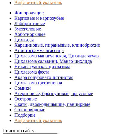
Алфавитный указатель
Живородящие
Карповые и карпозубые
Лабиринтовые
Змееголовые
Хоботнорылые
Цихлиды
Харациновые, пираньевые, клинобрюхие
Апистограмма агассица
Цихлазома манагуанская, Цихлида ягуар
Цихлазома сальвини, Манго-цихлида
Никарагуанская цихлазома
Цихлазома феста
Акара голубовато-пятнистая
Цихлазома цитроновая
Сомики
Атериновые, брызгуновые, аргусовые
Осетровые
Скаты, двоякодышыщие, панцирные
Солоноводные
Подборки
Алфавитный указатель
Поиск по сайту