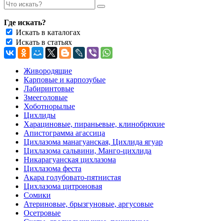
Где искать?
Искать в каталогах
Искать в статьях
Живородящие
Карповые и карпозубые
Лабиринтовые
Змееголовые
Хоботнорылые
Цихлиды
Харациновые, пираньевые, клинобрюхие
Апистограмма агассица
Цихлазома манагуанская, Цихлида ягуар
Цихлазома сальвини, Манго-цихлида
Никарагуанская цихлазома
Цихлазома феста
Акара голубовато-пятнистая
Цихлазома цитроновая
Сомики
Атериновые, брызгуновые, аргусовые
Осетровые