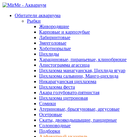
Обитатели аквариума
Рыбки
Живородящие
Карповые и карпозубые
Лабиринтовые
Змееголовые
Хоботнорылые
Цихлиды
Харациновые, пираньевые, клинобрюхие
Апистограмма агассица
Цихлазома манагуанская, Цихлида ягуар
Цихлазома сальвини, Манго-цихлида
Никарагуанская цихлазома
Цихлазома феста
Акара голубовато-пятнистая
Цихлазома цитроновая
Сомики
Атериновые, брызгуновые, аргусовые
Осетровые
Скаты, двоякодышыщие, панцирные
Солоноводные
Подборки
Алфавитный указатель