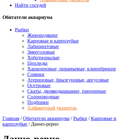
Найти соседей
Обитатели аквариума
Рыбки
Живородящие
Карповые и карпозубые
Лабиринтовые
Змееголовые
Хоботнорылые
Цихлиды
Харациновые, пираньевые, клинобрюхие
Сомики
Атериновые, брызгуновые, аргусовые
Осетровые
Скаты, двоякодышыщие, панцирные
Солоноводные
Подборки
Алфавитный указатель
Главная
/
Обитатели аквариума
/
Рыбки
/
Карповые и
карпозубые
/
Данио-рерио
Данио-рерио