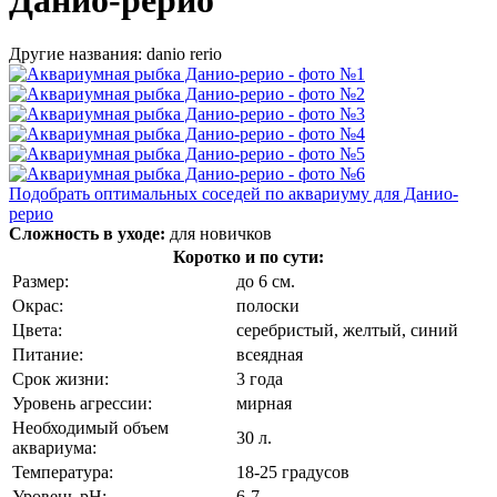
Другие названия: danio rerio
Подобрать оптимальных соседей по аквариуму для Данио-
рерио
Сложность в уходе:
для новичков
Коротко и по сути:
Размер:
до 6 см.
Окрас:
полоски
Цвета:
серебристый, желтый, синий
Питание:
всеядная
Срок жизни:
3 года
Уровень агрессии:
мирная
Необходимый объем
30 л.
аквариума:
Температура:
18-25 градусов
Уровень pH:
6-7