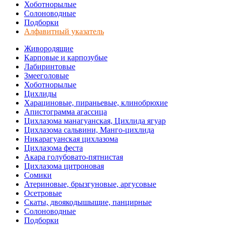
Хоботнорылые
Солоноводные
Подборки
Алфавитный указатель
Живородящие
Карповые и карпозубые
Лабиринтовые
Змееголовые
Хоботнорылые
Цихлиды
Харациновые, пираньевые, клинобрюхие
Апистограмма агассица
Цихлазома манагуанская, Цихлида ягуар
Цихлазома сальвини, Манго-цихлида
Никарагуанская цихлазома
Цихлазома феста
Акара голубовато-пятнистая
Цихлазома цитроновая
Сомики
Атериновые, брызгуновые, аргусовые
Осетровые
Скаты, двоякодышыщие, панцирные
Солоноводные
Подборки