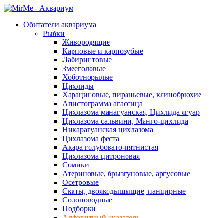
Обитатели аквариума
Рыбки
Живородящие
Карповые и карпозубые
Лабиринтовые
Змееголовые
Хоботнорылые
Цихлиды
Харациновые, пираньевые, клинобрюхие
Апистограмма агассица
Цихлазома манагуанская, Цихлида ягуар
Цихлазома сальвини, Манго-цихлида
Никарагуанская цихлазома
Цихлазома феста
Акара голубовато-пятнистая
Цихлазома цитроновая
Сомики
Атериновые, брызгуновые, аргусовые
Осетровые
Скаты, двоякодышыщие, панцирные
Солоноводные
Подборки
Алфавитный указатель