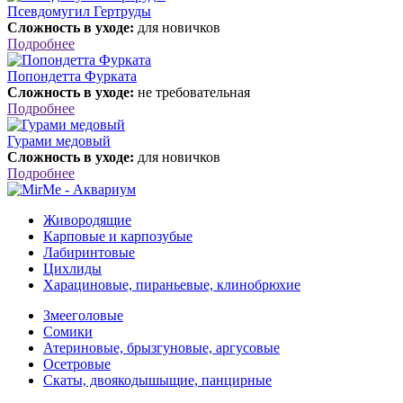
Псевдомугил Гертруды
Сложность в уходе:
для новичков
Подробнее
Попондетта Фурката
Сложность в уходе:
не требовательная
Подробнее
Гурами медовый
Сложность в уходе:
для новичков
Подробнее
Живородящие
Карповые и карпозубые
Лабиринтовые
Цихлиды
Харациновые, пираньевые, клинобрюхие
Змееголовые
Сомики
Атериновые, брызгуновые, аргусовые
Осетровые
Скаты, двоякодышыщие, панцирные