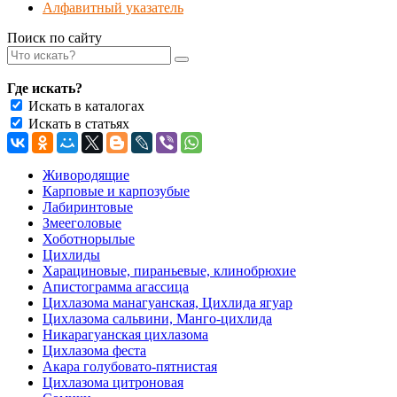
Алфавитный указатель
Поиск по сайту
Где искать?
Искать в каталогах
Искать в статьях
Живородящие
Карповые и карпозубые
Лабиринтовые
Змееголовые
Хоботнорылые
Цихлиды
Харациновые, пираньевые, клинобрюхие
Апистограмма агассица
Цихлазома манагуанская, Цихлида ягуар
Цихлазома сальвини, Манго-цихлида
Никарагуанская цихлазома
Цихлазома феста
Акара голубовато-пятнистая
Цихлазома цитроновая